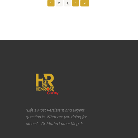
1
2
3
"Life's Most Persistent and urgent
question is, What are you doing for
others" - Dr. Martin Luther King Jr